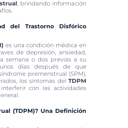
strual
, brindando información
fíos.
ad del Trastorno Disfórico
M)
es una condición médica en
aves de depresión, ansiedad,
 la semana o dos previas a su
r unos días después de que
 síndrome premenstrual (SPM),
rados, los síntomas del
TDPM
nterferir con las actividades
general.
rual (TDPM)? Una Definición