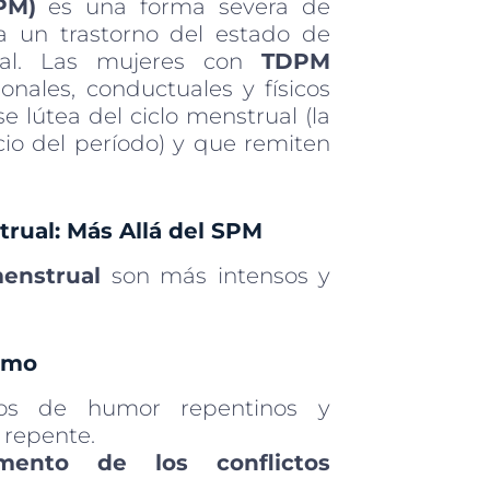
PM)
es una forma severa de
a un trastorno del estado de
ual. Las mujeres con
TDPM
nales, conductuales y físicos
e lútea del ciclo menstrual (la
cio del período) y que remiten
rual: Más Allá del SPM
menstrual
son más intensos y
imo
s de humor repentinos y
e repente.
umento de los conflictos