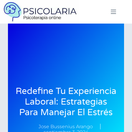
Redefine Tu Experiencia
Laboral: Estrategias
Para Manejar El Estrés
Jose Bussenius Arango