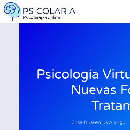
Psicología Virt
Nuevas F
Trata
Jose Bussenius Arango