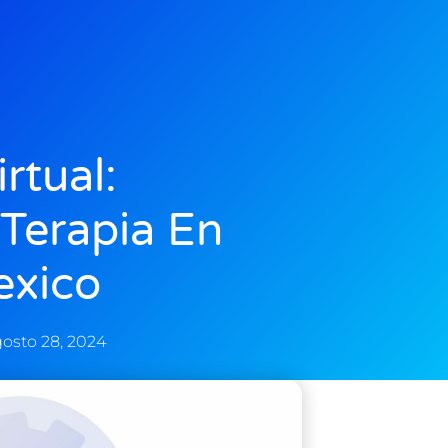
rtual:
Terapia En
exico
osto 28, 2024