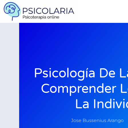
Psicología De L
Comprender L
La Indiv
Jose Bussenius Arango