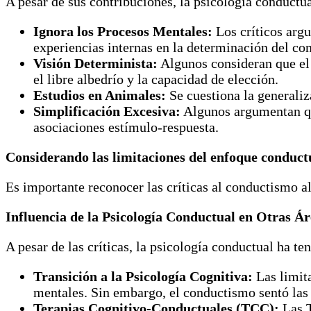
A pesar de sus contribuciones, la psicología conductua
Ignora los Procesos Mentales:
Los críticos arg
experiencias internas en la determinación del c
Visión Determinista:
Algunos consideran que el
el libre albedrío y la capacidad de elección.
Estudios en Animales:
Se cuestiona la generali
Simplificación Excesiva:
Algunos argumentan qu
asociaciones estímulo-respuesta.
Considerando las limitaciones del enfoque conduct
Es importante reconocer las críticas al conductismo al
Influencia de la Psicología Conductual en Otras Ár
A pesar de las críticas, la psicología conductual ha te
Transición a la Psicología Cognitiva:
Las limita
mentales. Sin embargo, el conductismo sentó las b
Terapias Cognitivo-Conductuales (TCC):
Las T