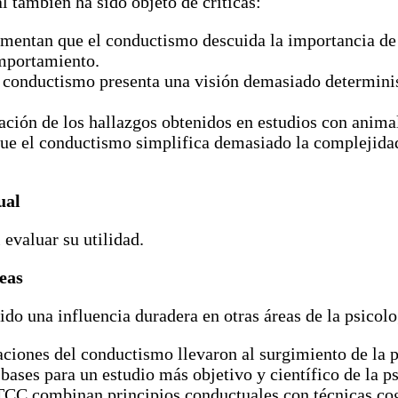
l también ha sido objeto de críticas:
umentan que el conductismo descuida la importancia de 
omportamiento.
 conductismo presenta una visión demasiado determini
zación de los hallazgos obtenidos en estudios con ani
e el conductismo simplifica demasiado la complejidad
ual
 evaluar su utilidad.
eas
nido una influencia duradera en otras áreas de la psicolo
ciones del conductismo llevaron al surgimiento de la ps
ases para un estudio más objetivo y científico de la ps
CC combinan principios conductuales con técnicas cog