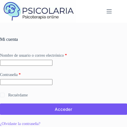
Saltar
al
contenido
Mi cuenta
Obligatorio
Nombre de usuario o correo electrónico
*
Obligatorio
Contraseña
*
Recuérdame
Acceder
¿Olvidaste la contraseña?