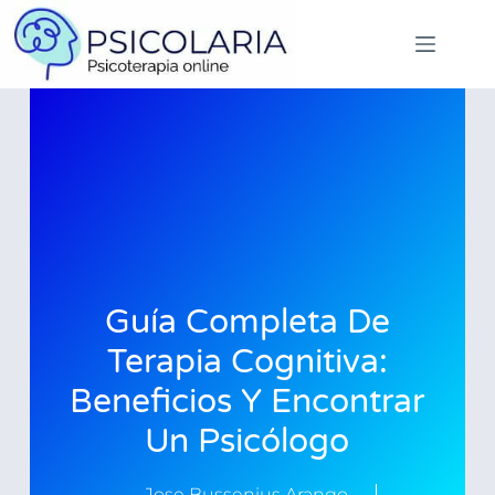
Guía Completa De
Terapia Cognitiva:
Beneficios Y Encontrar
Un Psicólogo
Jose Bussenius Arango