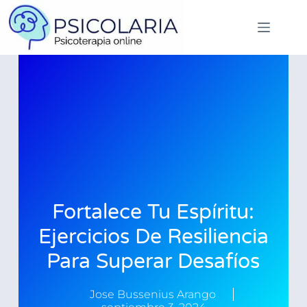
Fortalece Tu Espíritu:
Ejercicios De Resiliencia
Para Superar Desafíos
Jose Bussenius Arango